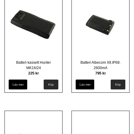
Batteri kassett Hunter
Batteri Albecom X8.IP68.
MK16/24
2600mA
225 kr
795 kr
Läs mer
Läs mer