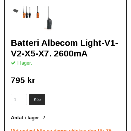
Batteri Albecom Light-V1-
V2-X5-X7. 2600mA
I lager.
795 kr
Antal i lager:
2
Vid endast köp av denna skickas den för 75:-