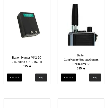
Batteri
Batteri Hunter MK2-10-
ComMaster/Zodiac/Genzo.
21/Zodiac. CNB-152HT
CNB412/417
595 kr
595 kr
Läs mer
Läs mer