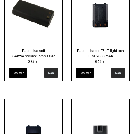
Batteri kassett
Batteri Hunter F5, E-light och
Genzo/Zodiac/ComMaster
Elite 2600 mAh
225 kr
649 kr
Läs mer
Läs mer