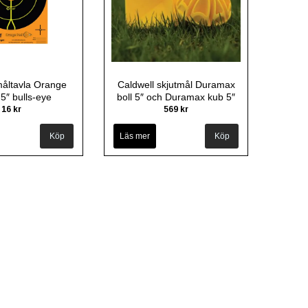
måltavla Orange
Caldwell skjutmål Duramax
,5″ bulls-eye
boll 5″ och Duramax kub 5″
16 kr
569 kr
Köp
Läs mer
Köp