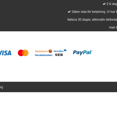
2-6 dag
Säker sida för betalning, Vi har
faktura 30 dagar, alternativ delbeta
man b
nj