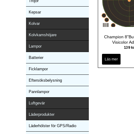
Tröjor
Kepsar
Kolvar
Kolvkamshöjare
Champion 8"Bul
Visicolor A
Lampor
139 k
Batterier
Läs mer
Ficklampor
Eftersöksbelysning
Pannlampor
Luftgevär
Läderprodukter
Läderhölster för GPS/Radio