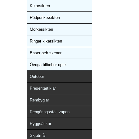
Kikarsikten
Rödpunktssikten
Mörkersikten
Ringar kikarsikten
Baser och skenor
Övriga tillbehör optik
Outdoor
Presentartiklar
Rembyglar
Rengöringsställ vapen
Ryggsäckar
Skjutmål