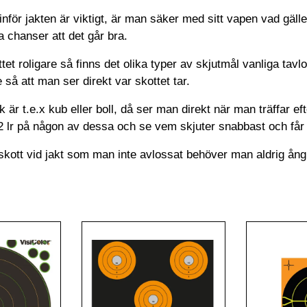
 inför jakten är viktigt, är man säker med sitt vapen vad gälle
 chanser att det går bra.
tet roligare så finns det olika typer av skjutmål vanliga tavlor 
så att man ser direkt var skottet tar.
 är t.e.x kub eller boll, då ser man direkt när man träffar e
lr på någon av dessa och se vem skjuter snabbast och får fl
 skott vid jakt som man inte avlossat behöver man aldrig ån