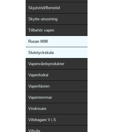
Skjutstöd/Benstöd
Skytte utrustning
Tillbehör vapen
Rusan M98
Slutstyckskula
Vapenvårdsprodukter
Vapenfodral
Vapenfästen
Vapenremmar
Vindvisare
Viltdragare V.i.S
Viltvåg