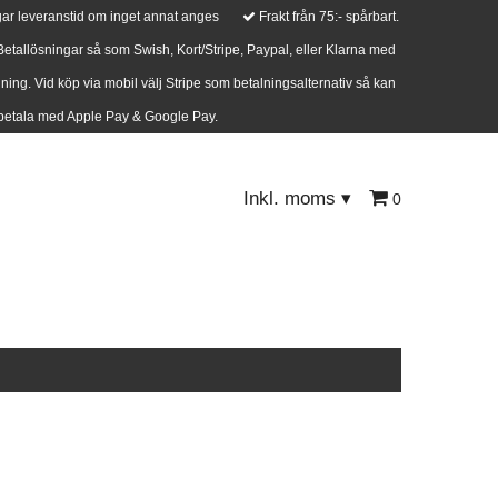
ar leveranstid om inget annat anges
Frakt från 75:- spårbart.
 Betallösningar så som Swish, Kort/Stripe, Paypal, eller Klarna med
lning. Vid köp via mobil välj Stripe som betalningsalternativ så kan
etala med Apple Pay & Google Pay.
Inkl. moms
▾
0