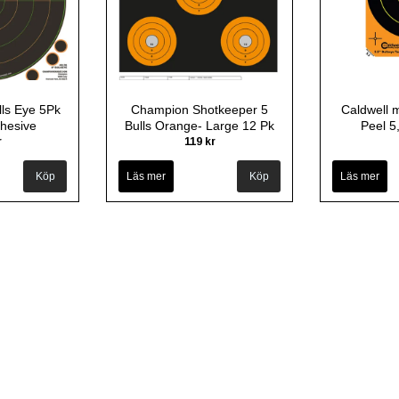
ls Eye 5Pk
Champion Shotkeeper 5
Caldwell 
dhesive
Bulls Orange- Large 12 Pk
Peel 5
r
119 kr
Läs mer
Läs mer