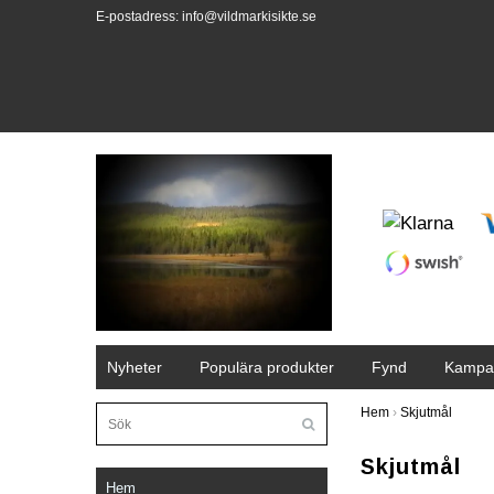
E-postadress:
info@vildmarkisikte.se
Nyheter
Populära produkter
Fynd
Kampa
Hem
›
Skjutmål
Skjutmål
Hem