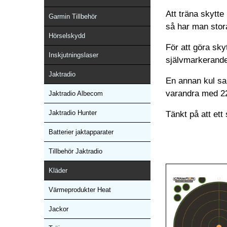
Att träna skytte
Garmin Tillbehör
så har man stora
Hörselskydd
För att göra skyt
Inskjutningslaser
självmarkerande 
Jaktradio
En annan kul sak
varandra med 22 
Jaktradio Albecom
Jaktradio Hunter
Tänkt på att ett
Batterier jaktapparater
Tillbehör Jaktradio
Kläder
Värmeprodukter Heat
Jackor