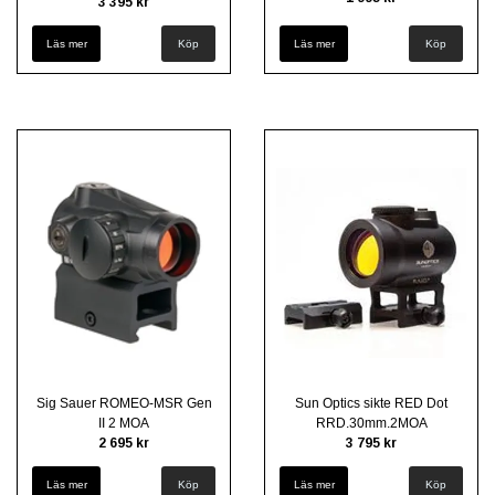
3 395 kr
Läs mer
Köp
Läs mer
Sig Sauer ROMEO-MSR Gen
Sun Optics sikte RED Dot
II 2 MOA
RRD.30mm.2MOA
2 695 kr
3 795 kr
Läs mer
Köp
Läs mer