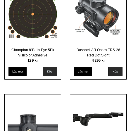
Champion 8"Bulls Eye 5Pk
Bushnell AR Optics TRS-26
Visicolor Adhesive
Red Dot Sight
139 kr
4 295 kr
Läs mer
Läs mer