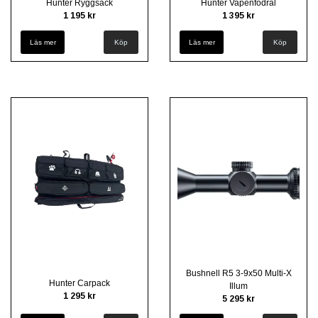
Hunter Ryggsäck
Hunter Vapenfodral
1 195 kr
1 395 kr
Läs mer
Läs mer
Bushnell R5 3-9x50 Multi-X
Hunter Carpack
Illum
1 295 kr
5 295 kr