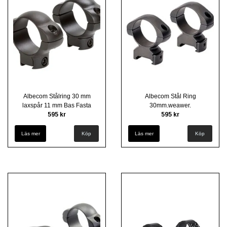
Albecom Stålring 30 mm
Albecom Stål Ring
laxspår 11 mm Bas Fasta
30mm.weawer.
595 kr
595 kr
Läs mer
Köp
Läs mer
Köp