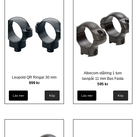
Albecom stålring 1 tum
Leupold QR Ringar 30 mm
laxspår 11 mm Bas Fasta
999 kr
595 kr
Läs mer
Köp
Läs mer
Köp