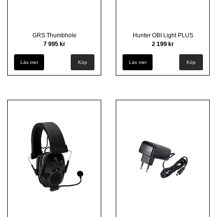
GRS Thumbhole
Hunter OBI Light PLUS
7 995 kr
2 199 kr
Läs mer
Köp
Läs mer