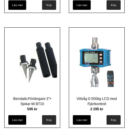
Läs mer
Läs mer
Benstativ.Förlängare 3"+
Viltvåg 0-500kg LCD med
Spikar till BT10
Fjärrkontroll
595 kr
2 295 kr
Läs mer
Läs mer