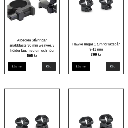
Albecom Stålringar
Hawke ringar 1 tum för laxspår
snabbfäste 30 mm weawer, 3
9-11 mm
höjder låg, medium och hög
399 kr
595 kr
Läs mer
Köp
Läs mer
Köp