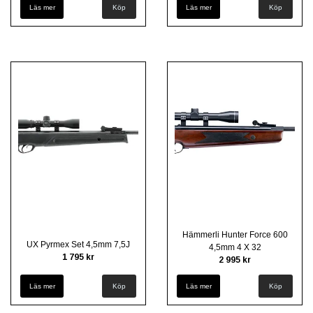
Läs mer
Läs mer
Hämmerli Hunter Force 600
UX Pyrmex Set 4,5mm 7,5J
4,5mm 4 X 32
1 795 kr
2 995 kr
Läs mer
Läs mer