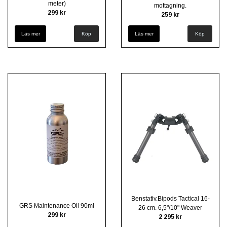
meter)
mottagning.
299 kr
259 kr
Läs mer
Läs mer
Benstativ.Bipods Tactical 16-
GRS Maintenance Oil 90ml
26 cm. 6,5"/10" Weaver
299 kr
2 295 kr