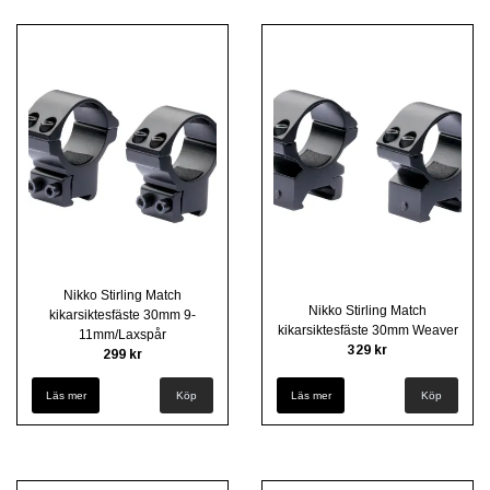
Nikko Stirling Match
Nikko Stirling Match
kikarsiktesfäste 30mm 9-
kikarsiktesfäste 30mm Weaver
11mm/Laxspår
329 kr
299 kr
Läs mer
Köp
Läs mer
Köp