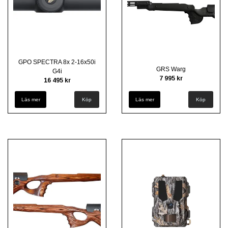
GPO SPECTRA 8x 2-16x50i
GRS Warg
G4i
7 995 kr
16 495 kr
Läs mer
Läs mer
Köp