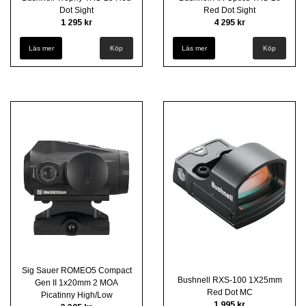
Dot Sight
Red Dot Sight
1 295 kr
4 295 kr
Läs mer
Läs mer
Sig Sauer ROMEO5 Compact
Bushnell RXS-100 1X25mm
Gen II 1x20mm 2 MOA
Red Dot MC
Picatinny High/Low
1 995 kr