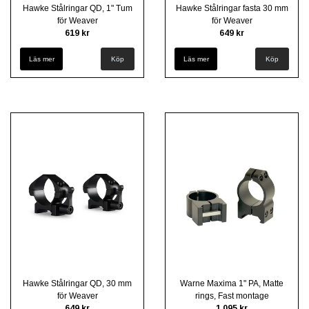
Hawke Stålringar QD, 1" Tum
Hawke Stålringar fasta 30 mm
för Weaver
för Weaver
619 kr
649 kr
Läs mer
Köp
Läs mer
Köp
Hawke Stålringar QD, 30 mm
Warne Maxima 1" PA, Matte
för Weaver
rings, Fast montage
649 kr
1 095 kr